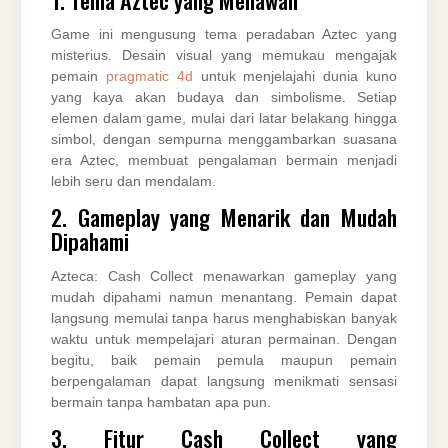
Game ini mengusung tema peradaban Aztec yang
misterius. Desain visual yang memukau mengajak
pemain
pragmatic 4d
untuk menjelajahi dunia kuno
yang kaya akan budaya dan simbolisme. Setiap
elemen dalam game, mulai dari latar belakang hingga
simbol, dengan sempurna menggambarkan suasana
era Aztec, membuat pengalaman bermain menjadi
lebih seru dan mendalam.
2. Gameplay yang Menarik dan Mudah
Dipahami
Azteca: Cash Collect menawarkan gameplay yang
mudah dipahami namun menantang. Pemain dapat
langsung memulai tanpa harus menghabiskan banyak
waktu untuk mempelajari aturan permainan. Dengan
begitu, baik pemain pemula maupun pemain
berpengalaman dapat langsung menikmati sensasi
bermain tanpa hambatan apa pun.
3. Fitur Cash Collect yang