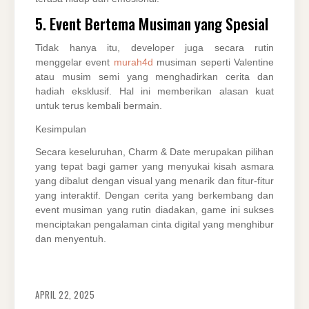
5. Event Bertema Musiman yang Spesial
Tidak hanya itu, developer juga secara rutin
menggelar event
murah4d
musiman seperti Valentine
atau musim semi yang menghadirkan cerita dan
hadiah eksklusif. Hal ini memberikan alasan kuat
untuk terus kembali bermain.
Kesimpulan
Secara keseluruhan, Charm & Date merupakan pilihan
yang tepat bagi gamer yang menyukai kisah asmara
yang dibalut dengan visual yang menarik dan fitur-fitur
yang interaktif. Dengan cerita yang berkembang dan
event musiman yang rutin diadakan, game ini sukses
menciptakan pengalaman cinta digital yang menghibur
dan menyentuh.
APRIL 22, 2025