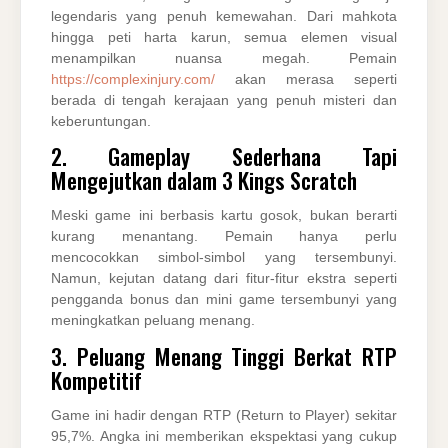
legendaris yang penuh kemewahan. Dari mahkota
hingga peti harta karun, semua elemen visual
menampilkan nuansa megah. Pemain
https://complexinjury.com/
akan merasa seperti
berada di tengah kerajaan yang penuh misteri dan
keberuntungan.
2. Gameplay Sederhana Tapi
Mengejutkan dalam 3 Kings Scratch
Meski game ini berbasis kartu gosok, bukan berarti
kurang menantang. Pemain hanya perlu
mencocokkan simbol-simbol yang tersembunyi.
Namun, kejutan datang dari fitur-fitur ekstra seperti
pengganda bonus dan mini game tersembunyi yang
meningkatkan peluang menang.
3. Peluang Menang Tinggi Berkat RTP
Kompetitif
Game ini hadir dengan RTP (Return to Player) sekitar
95,7%. Angka ini memberikan ekspektasi yang cukup