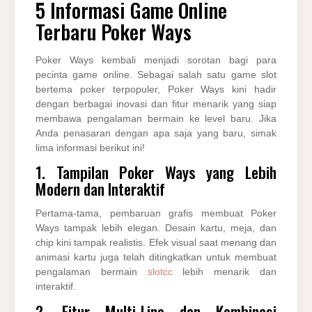
5 Informasi Game Online
Terbaru Poker Ways
Poker Ways kembali menjadi sorotan bagi para
pecinta game online. Sebagai salah satu game slot
bertema poker terpopuler, Poker Ways kini hadir
dengan berbagai inovasi dan fitur menarik yang siap
membawa pengalaman bermain ke level baru. Jika
Anda penasaran dengan apa saja yang baru, simak
lima informasi berikut ini!
1. Tampilan Poker Ways yang Lebih
Modern dan Interaktif
Pertama-tama, pembaruan grafis membuat Poker
Ways tampak lebih elegan. Desain kartu, meja, dan
chip kini tampak realistis. Efek visual saat menang dan
animasi kartu juga telah ditingkatkan untuk membuat
pengalaman bermain
slotcc
lebih menarik dan
interaktif.
2. Fitur Multi-Line dan Kombinasi