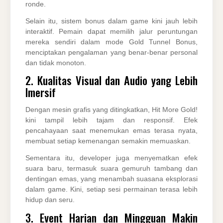
ronde.
Selain itu, sistem bonus dalam game kini jauh lebih
interaktif. Pemain dapat memilih jalur peruntungan
mereka sendiri dalam mode Gold Tunnel Bonus,
menciptakan pengalaman yang benar-benar personal
dan tidak monoton.
2. Kualitas Visual dan Audio yang Lebih
Imersif
Dengan mesin grafis yang ditingkatkan, Hit More Gold!
kini tampil lebih tajam dan responsif. Efek
pencahayaan saat menemukan emas terasa nyata,
membuat setiap kemenangan semakin memuaskan.
Sementara itu, developer juga menyematkan efek
suara baru, termasuk suara gemuruh tambang dan
dentingan emas, yang menambah suasana eksplorasi
dalam game. Kini, setiap sesi permainan terasa lebih
hidup dan seru.
3. Event Harian dan Mingguan Makin