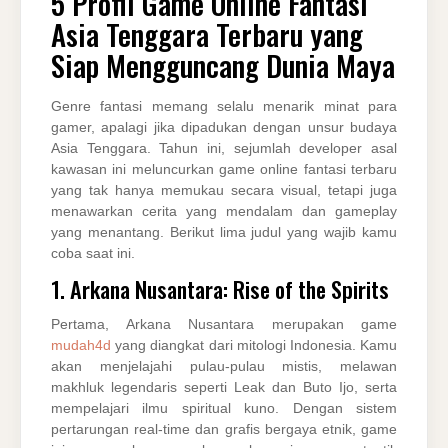
5 Profil Game Online Fantasi
Asia Tenggara Terbaru yang
Siap Mengguncang Dunia Maya
Genre fantasi memang selalu menarik minat para
gamer, apalagi jika dipadukan dengan unsur budaya
Asia Tenggara. Tahun ini, sejumlah developer asal
kawasan ini meluncurkan game online fantasi terbaru
yang tak hanya memukau secara visual, tetapi juga
menawarkan cerita yang mendalam dan gameplay
yang menantang. Berikut lima judul yang wajib kamu
coba saat ini.
1. Arkana Nusantara: Rise of the Spirits
Pertama, Arkana Nusantara merupakan game
mudah4d
yang diangkat dari mitologi Indonesia. Kamu
akan menjelajahi pulau-pulau mistis, melawan
makhluk legendaris seperti Leak dan Buto Ijo, serta
mempelajari ilmu spiritual kuno. Dengan sistem
pertarungan real-time dan grafis bergaya etnik, game