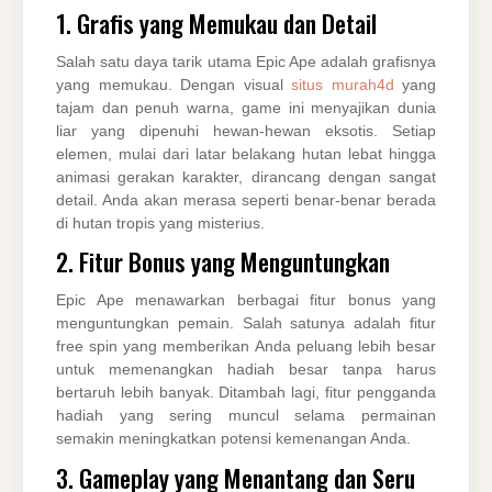
1. Grafis yang Memukau dan Detail
Salah satu daya tarik utama Epic Ape adalah grafisnya
yang memukau. Dengan visual
situs murah4d
yang
tajam dan penuh warna, game ini menyajikan dunia
liar yang dipenuhi hewan-hewan eksotis. Setiap
elemen, mulai dari latar belakang hutan lebat hingga
animasi gerakan karakter, dirancang dengan sangat
detail. Anda akan merasa seperti benar-benar berada
di hutan tropis yang misterius.
2. Fitur Bonus yang Menguntungkan
Epic Ape menawarkan berbagai fitur bonus yang
menguntungkan pemain. Salah satunya adalah fitur
free spin yang memberikan Anda peluang lebih besar
untuk memenangkan hadiah besar tanpa harus
bertaruh lebih banyak. Ditambah lagi, fitur pengganda
hadiah yang sering muncul selama permainan
semakin meningkatkan potensi kemenangan Anda.
3. Gameplay yang Menantang dan Seru