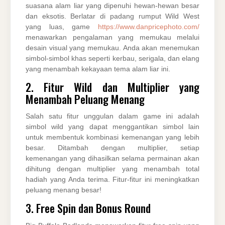
suasana alam liar yang dipenuhi hewan-hewan besar
dan eksotis. Berlatar di padang rumput Wild West
yang luas, game
https://www.danpricephoto.com/
menawarkan pengalaman yang memukau melalui
desain visual yang memukau. Anda akan menemukan
simbol-simbol khas seperti kerbau, serigala, dan elang
yang menambah kekayaan tema alam liar ini.
2. Fitur Wild dan Multiplier yang
Menambah Peluang Menang
Salah satu fitur unggulan dalam game ini adalah
simbol wild yang dapat menggantikan simbol lain
untuk membentuk kombinasi kemenangan yang lebih
besar. Ditambah dengan multiplier, setiap
kemenangan yang dihasilkan selama permainan akan
dihitung dengan multiplier yang menambah total
hadiah yang Anda terima. Fitur-fitur ini meningkatkan
peluang menang besar!
3. Free Spin dan Bonus Round