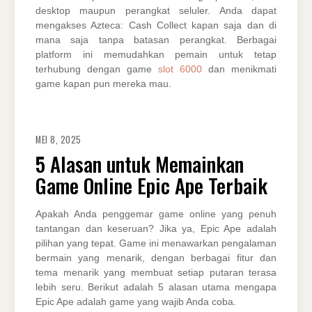
desktop maupun perangkat seluler. Anda dapat
mengakses Azteca: Cash Collect kapan saja dan di
mana saja tanpa batasan perangkat. Berbagai
platform ini memudahkan pemain untuk tetap
terhubung dengan game
slot 6000
dan menikmati
game kapan pun mereka mau.
MEI 8, 2025
5 Alasan untuk Memainkan
Game Online Epic Ape Terbaik
Apakah Anda penggemar game online yang penuh
tantangan dan keseruan? Jika ya, Epic Ape adalah
pilihan yang tepat. Game ini menawarkan pengalaman
bermain yang menarik, dengan berbagai fitur dan
tema menarik yang membuat setiap putaran terasa
lebih seru. Berikut adalah 5 alasan utama mengapa
Epic Ape adalah game yang wajib Anda coba.