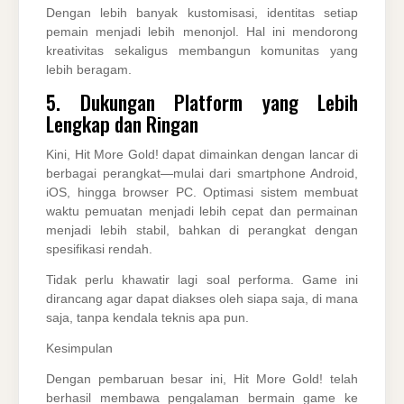
Dengan lebih banyak kustomisasi, identitas setiap
pemain menjadi lebih menonjol. Hal ini mendorong
kreativitas sekaligus membangun komunitas yang
lebih beragam.
5. Dukungan Platform yang Lebih
Lengkap dan Ringan
Kini, Hit More Gold! dapat dimainkan dengan lancar di
berbagai perangkat—mulai dari smartphone Android,
iOS, hingga browser PC. Optimasi sistem membuat
waktu pemuatan menjadi lebih cepat dan permainan
menjadi lebih stabil, bahkan di perangkat dengan
spesifikasi rendah.
Tidak perlu khawatir lagi soal performa. Game ini
dirancang agar dapat diakses oleh siapa saja, di mana
saja, tanpa kendala teknis apa pun.
Kesimpulan
Dengan pembaruan besar ini, Hit More Gold! telah
berhasil membawa pengalaman bermain game ke