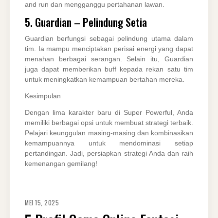
and run dan mengganggu pertahanan lawan.
5. Guardian – Pelindung Setia
Guardian berfungsi sebagai pelindung utama dalam
tim. Ia mampu menciptakan perisai energi yang dapat
menahan berbagai serangan. Selain itu, Guardian
juga dapat memberikan buff kepada rekan satu tim
untuk meningkatkan kemampuan bertahan mereka.
Kesimpulan
Dengan lima karakter baru di Super Powerful, Anda
memiliki berbagai opsi untuk membuat strategi terbaik.
Pelajari keunggulan masing-masing dan kombinasikan
kemampuannya untuk mendominasi setiap
pertandingan. Jadi, persiapkan strategi Anda dan raih
kemenangan gemilang!
MEI 15, 2025