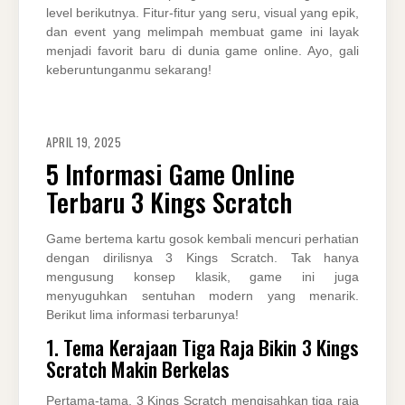
level berikutnya. Fitur-fitur yang seru, visual yang epik,
dan event yang melimpah membuat game ini layak
menjadi favorit baru di dunia game online. Ayo, gali
keberuntunganmu sekarang!
APRIL 19, 2025
5 Informasi Game Online
Terbaru 3 Kings Scratch
Game bertema kartu gosok kembali mencuri perhatian
dengan dirilisnya 3 Kings Scratch. Tak hanya
mengusung konsep klasik, game ini juga
menyuguhkan sentuhan modern yang menarik.
Berikut lima informasi terbarunya!
1. Tema Kerajaan Tiga Raja Bikin 3 Kings
Scratch Makin Berkelas
Pertama-tama, 3 Kings Scratch mengisahkan tiga raja