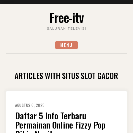
Skip
Free-itv
to
content
SALURAN TELEVISI
MENU
ARTICLES WITH SITUS SLOT GACOR
AGUSTUS 6, 2025
Daftar 5 Info Terbaru
Permainan Online Fizzy Pop