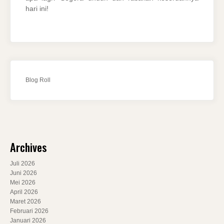
hari ini!
Blog Roll
Archives
Juli 2026
Juni 2026
Mei 2026
April 2026
Maret 2026
Februari 2026
Januari 2026