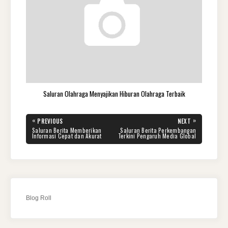
Saluran Olahraga Menyajikan Hiburan Olahraga Terbaik
Navigasi
«
»
PREVIOUS
NEXT
pos
PREVIOUS
NEXT
Saluran Berita Memberikan
Saluran Berita Perkembangan
POST:
POST:
Informasi Cepat dan Akurat
Terkini Pengaruh Media Global
Blog Roll