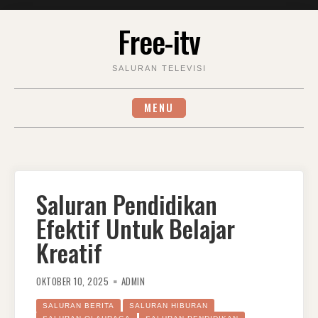
Skip
Free-itv
to
content
SALURAN TELEVISI
MENU
Saluran Pendidikan
Efektif Untuk Belajar
Kreatif
OKTOBER 10, 2025
ADMIN
SALURAN BERITA
SALURAN HIBURAN