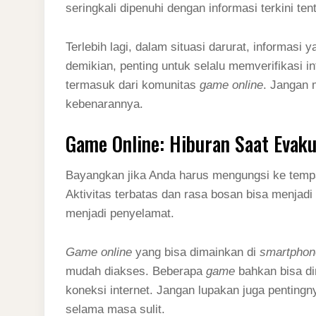
seringkali dipenuhi dengan informasi terkini ten
Terlebih lagi, dalam situasi darurat, informasi
demikian, penting untuk selalu memverifikasi 
termasuk dari komunitas
game online
. Jangan 
kebenarannya.
Game Online: Hiburan Saat Evaku
Bayangkan jika Anda harus mengungsi ke temp
Aktivitas terbatas dan rasa bosan bisa menjadi 
menjadi penyelamat.
Game online
yang bisa dimainkan di
smartphon
mudah diakses. Beberapa
game
bahkan bisa d
koneksi internet. Jangan lupakan juga penting
selama masa sulit.