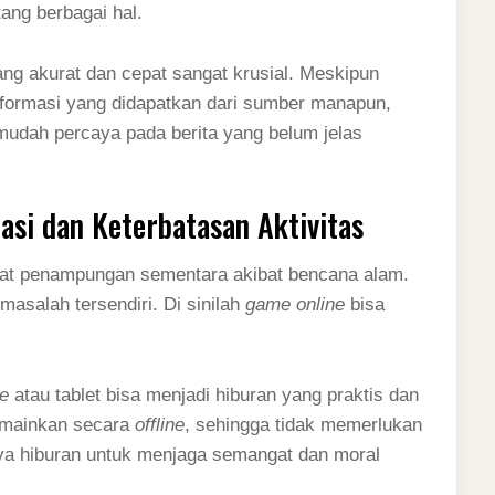
tang berbagai hal.
 yang akurat dan cepat sangat krusial. Meskipun
informasi yang didapatkan dari sumber manapun,
mudah percaya pada berita yang belum jelas
asi dan Keterbatasan Aktivitas
at penampungan sementara akibat bencana alam.
masalah tersendiri. Di sinilah
game online
bisa
e
atau tablet bisa menjadi hiburan yang praktis dan
imainkan secara
offline
, sehingga tidak memerlukan
nya hiburan untuk menjaga semangat dan moral