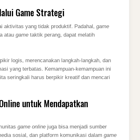
alui Game Strategi
 aktivitas yang tidak produktif. Padahal,
game
a atau
game
taktik perang, dapat melatih
rpikir logis, merencanakan langkah-langkah, dan
masi yang terbatas. Kemampuan-kemampuan ini
ta seringkali harus berpikir kreatif dan mencari
Online untuk Mendapatkan
omunitas
game online
juga bisa menjadi sumber
media sosial, dan platform komunikasi dalam
game