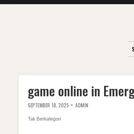
Skip
to
content
game online in Emerg
SEPTEMBER 18, 2025
ADMIN
Tak Berkategori