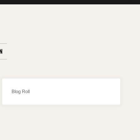
N
Blog Roll