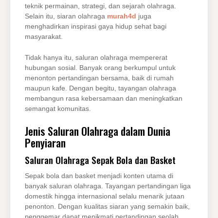
teknik permainan, strategi, dan sejarah olahraga.
Selain itu, siaran olahraga
murah4d
juga
menghadirkan inspirasi gaya hidup sehat bagi
masyarakat.
Tidak hanya itu, saluran olahraga mempererat
hubungan sosial. Banyak orang berkumpul untuk
menonton pertandingan bersama, baik di rumah
maupun kafe. Dengan begitu, tayangan olahraga
membangun rasa kebersamaan dan meningkatkan
semangat komunitas.
Jenis Saluran Olahraga dalam Dunia
Penyiaran
Saluran Olahraga Sepak Bola dan Basket
Sepak bola dan basket menjadi konten utama di
banyak saluran olahraga. Tayangan pertandingan liga
domestik hingga internasional selalu menarik jutaan
penonton. Dengan kualitas siaran yang semakin baik,
penggemar dapat menikmati pertandingan seolah