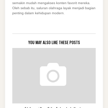
semakin mudah mengakses konten favorit mereka.
Oleh sebab itu, saluran olahraga layak menjadi bagian
penting dalam kehidupan modern.
YOU MAY ALSO LIKE THESE POSTS